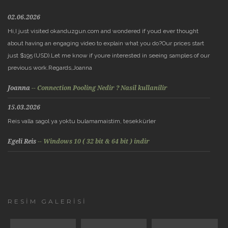
02.06.2026
Hi,I just visited okanduzgun.com and wondered if youd ever thought
about having an engaging video to explain what you do?Our prices start
just $195 (USD).Let me know if youre interested in seeing samples of our
previous work.Regards,Joanna
Joanna
--
Connection Pooling Nedir ? Nasil kullanilir
15.03.2026
Reis valla sagol ya yoktu bulamamaistim, tesekkürler
Egeli Reis
--
Windows 10 ( 32 bit & 64 bit ) indir
RESİM GALERİSİ