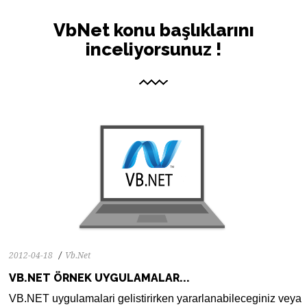
0
3097
0
VbNet konu başlıklarını
inceliyorsunuz !
2012-04-18
Vb.Net
VB.NET ÖRNEK UYGULAMALAR...
VB.NET uygulamalari gelistirirken yararlanabileceginiz veya
0
3633
0