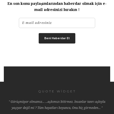
En son konu paylaşımlarından haberdar olmak için e-
mail adresinizi bırakın !
QUOTE WIDGET
" Görüşmüyor olmamız... ...aşkımızı bitirmez. İnsanlar tanrı aşkıyla
yaşıyor değil mi ? Tüm hayatları boyunca, Onu hiç görmeden... "