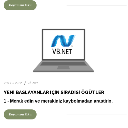
Devamını Oku
2011-12-12
Vb.Net
YENI BASLAYANLAR IÇIN SIRADISI ÖGÜTLER
0
1964
0
1 -
Merak edin ve merakiniz kaybolmadan arastirin.
Devamını Oku