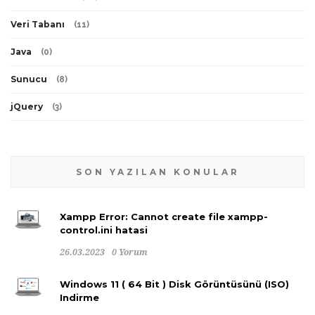
Veri Tabanı
(
11
)
Java
(
0
)
Sunucu
(
8
)
jQuery
(
3
)
SON YAZILAN KONULAR
Xampp Error: Cannot create file xampp-
control.ini hatasi
26.03.2023
0 Yorum
Windows 11 ( 64 Bit ) Disk Görüntüsünü (ISO)
Indirme