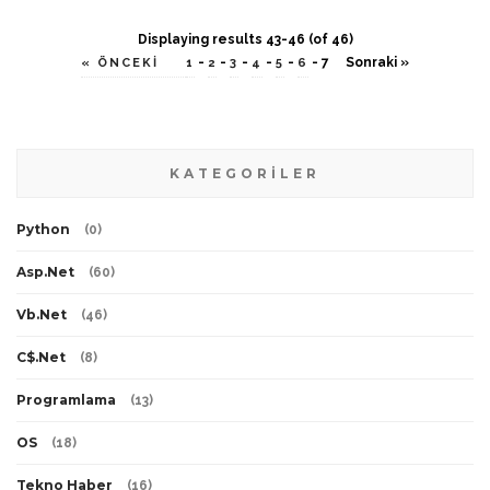
Displaying results 43-46 (of 46)
-
-
-
-
-
-
7
Sonraki »
« ÖNCEKI
1
2
3
4
5
6
KATEGORİLER
Python
(
0
)
Asp.Net
(
60
)
Vb.Net
(
46
)
C$.Net
(
8
)
Programlama
(
13
)
OS
(
18
)
Tekno Haber
(
16
)