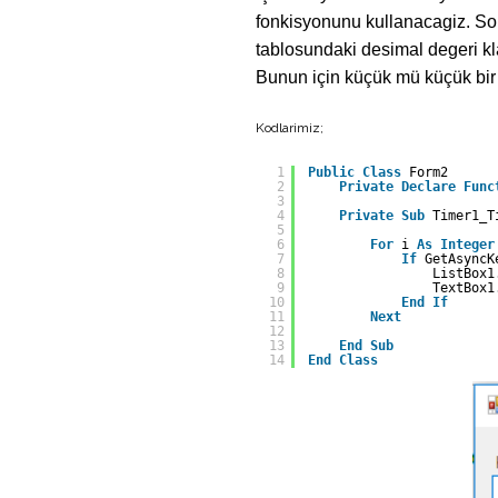
fonkisyonunu kullanacagiz. Son
tablosundaki desimal degeri k
Bunun için küçük mü küçük bir k
Kodlarimiz;
1
Public
Class
Form2
2
Private
Declare
Func
3
4
Private
Sub
Timer1_T
5
6
For
i 
As
Integer
7
If
GetAsyncK
8
ListBox1
9
TextBox1
10
End
If
11
Next
12
13
End
Sub
14
End
Class