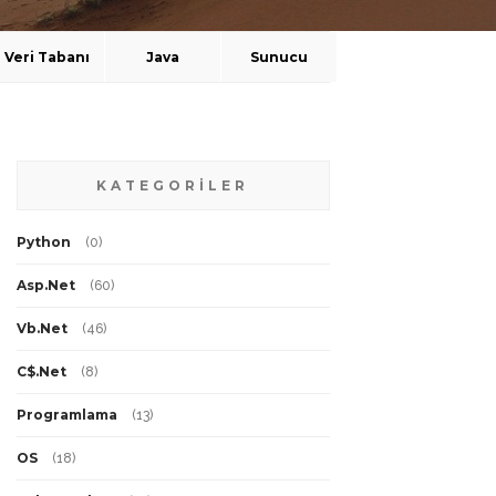
Veri Tabanı
Java
Sunucu
KATEGORİLER
Python
(
0
)
Asp.Net
(
60
)
Vb.Net
(
46
)
C$.Net
(
8
)
Programlama
(
13
)
OS
(
18
)