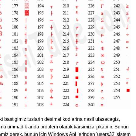
i bastigimiz tuslarin desimal kodlarina nasil ulasacagiz,
 ama ummadik anda problem olarak karsimiza çikabilir. Bunun
amiz gerek, bunun için Windows Api lerinden 'users32' sistem