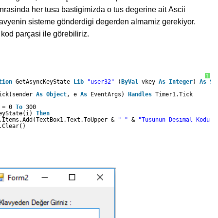
rasinda her tusa bastigimizda o tus degerine ait Ascii
lavyenin sisteme gönderdigi degerden almamiz gerekiyor.
od parçasi ile görebiliriz.
?
tion
GetAsyncKeyState 
Lib
"user32"
(
ByVal
vkey 
As
Integer
) 
As
Sh
ick(sender 
As
Object
, e 
As
EventArgs) 
Handles
Timer1.Tick
= 0 
To
300
eyState(i) 
Then
.Items.Add(TextBox1.Text.ToUpper & 
" "
& 
"Tusunun Desimal Kodu :
.Clear()