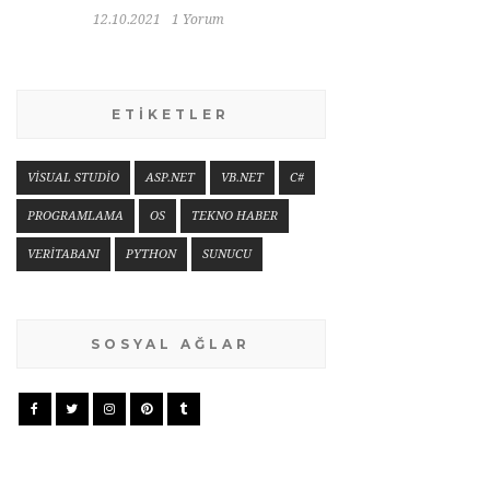
12.10.2021
1 Yorum
ETİKETLER
VİSUAL STUDİO
ASP.NET
VB.NET
C#
PROGRAMLAMA
OS
TEKNO HABER
VERİTABANI
PYTHON
SUNUCU
SOSYAL AĞLAR