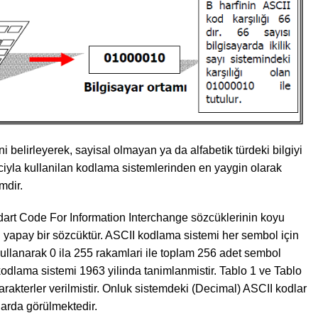
ni belirleyerek, sayisal olmayan ya da alfabetik türdeki bilgiyi
iyla kullanilan kodlama sistemlerinden en yaygin olarak
mdir.
rt Code For Information Interchange sözcüklerinin koyu
n yapay bir sözcüktür. ASCII kodlama sistemi her sembol için
 kullanarak 0 ila 255 rakamlari ile toplam 256 adet sembol
kodlama sistemi 1963 yilinda tanimlanmistir. Tablo 1 ve Tablo
karakterler verilmistir. Onluk sistemdeki (Decimal) ASCII kodlar
olarda görülmektedir.