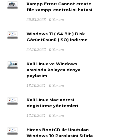
Xampp Error: Cannot create
file xampp-control.ini hatasi
26.03.2023
0 Yorum
Windows 11 ( 64 Bit ) Disk
Görüntüsünü (ISO) Indirme
24.10.2022
0 Yorum
Kali Linux ve Windows
arasinda kolayca dosya
paylasim
13.10.2021
0 Yorum
Kali Linux Mac adresi
degistirme yöntemleri
12.10.2021
0 Yorum
Hirens BootCD ile Unutulan
Windows 10 Parolasini Sifirla