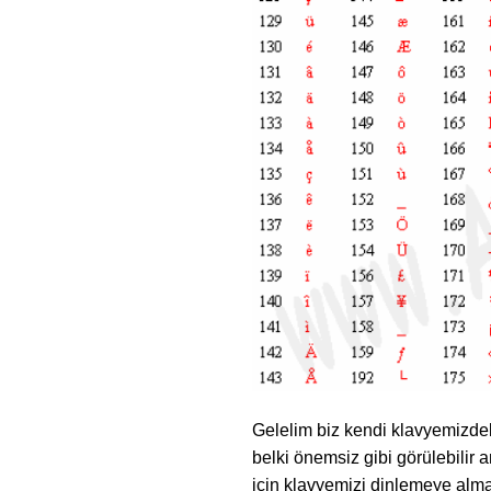
Gelelim biz kendi klavyemizdek
belki önemsiz gibi görülebilir
için klavyemizi dinlemeye alm