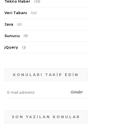
Tekno Haber
(
16
)
Veri Tabanı
(
11
)
Java
(
0
)
Sunucu
(
8
)
jQuery
(
3
)
KONULARI TAKİP EDİN
SON YAZILAN KONULAR