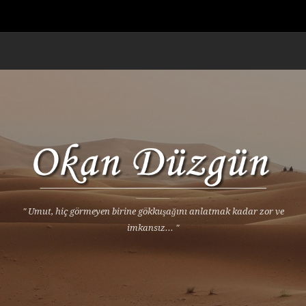
" Umut, hiç görmeyen birine gökkuşağını anlatmak kadar zor ve
imkansız... "